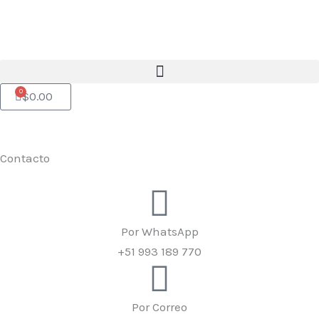
Ir
al
contenido
Menu
0
Cart
$
0.00
Contacto
Por WhatsApp
+51 993 189 770
Por Correo