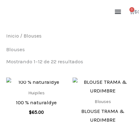
Ir
Menu
0
Cart
$
al
contenido
Inicio
/ Blouses
Blouses
Mostrando 1–12 de 22 resultados
AGOTADO
Huipiles
Blouses
100 % naturaldye
BLOUSE TRAMA &
$
65.00
URDIMBRE