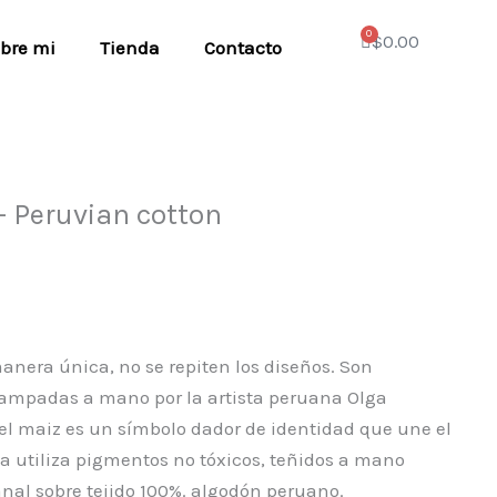
0
Cart
$
0.00
bre mi
Tienda
Contacto
 Peruvian cotton
anera única, no se repiten los diseños. Son
ampadas a mano por la artista peruana Olga
l maiz es un símbolo dador de identidad que une el
ga utiliza pigmentos no tóxicos, teñidos a mano
anal sobre tejido 100%. algodón peruano.